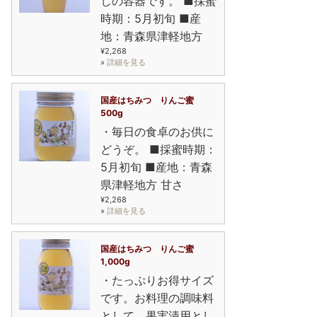
しの容器です。 ■採蜜
時期：5月初旬 ■産
地：青森県津軽地方
¥2,268
»
詳細を見る
国産はちみつ りんご蜜
500g
・毎日の食卓のお供に
どうぞ。 ■採蜜時期：
5月初旬 ■産地：青森
県津軽地方 甘さ
¥2,268
»
詳細を見る
国産はちみつ りんご蜜
1,000g
・たっぷりお得サイズ
です。お料理の調味料
として、果実漬用とし