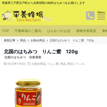
青森県三戸郡五戸町から自家採取の純粋はちみつをお届けします
Menu
TOP
平養蜂場のご案内
はちみつのお話
養蜂作業風景
養
最新記事
商品
お勧め商品
北国のはちみつ りんご蜜 120g
北国のはちみつ りんご蜜 120g
北国のはちみつ 自家採取
2022年1月5日
お勧め商品
,
りんご蜜
,
商品
,
商品ジャンル