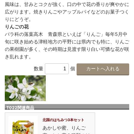
風味は、甘みとコクが強く、口の中で花の香りが爽やかに
広がります。焼きりんごやアップルパイなどのお菓子つく
りにどうぞ。
りんごの花
バラ科の落葉高木 青森県といえば「りんご」毎年5月中
旬に咲き始める津軽地方の平野には県内でも特に、りんご
の果樹園が多く、その時期は見渡す限り白い可憐な花が咲
き乱れます。
数量
個
T022関連商品
北国のはちみつ3本セット
あかしや蜜、りんご