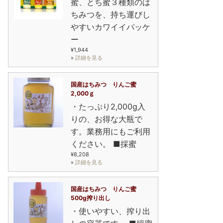
蜜、とち蜜３種類のは
ちみつを、持ち運びし
やすいカワイイパッケ
ー
¥1,944
»
詳細を見る
国産はちみつ りんご蜜
2,000ｇ
・たっぷり2,000g入
りの、お得な大瓶で
す。業務用にもご利用
ください。 ■採蜜
¥8,208
»
詳細を見る
国産はちみつ りんご蜜
500g搾り出し
・使いやすい、搾り出